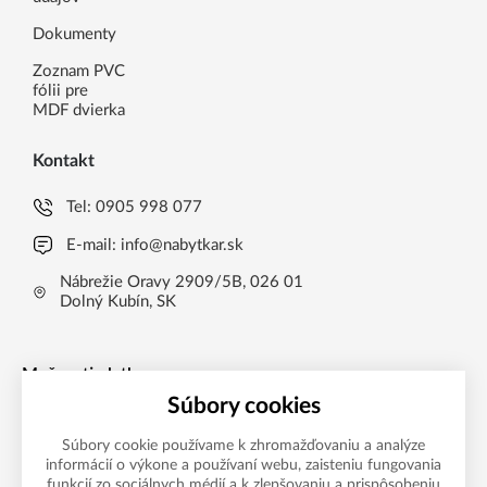
Dokumenty
Zoznam PVC
fólii pre
MDF dvierka
Kontakt
Tel:
0905 998 077
E-mail:
info@nabytkar.sk
Nábrežie Oravy 2909/5B, 026 01
Dolný Kubín, SK
Možnosti platby
Súbory cookies
Súbory cookie používame k zhromažďovaniu a analýze
informácií o výkone a používaní webu, zaisteniu fungovania
funkcií zo sociálnych médií a k zlepšovaniu a prispôsobeniu