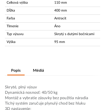
Celková výška
110
mm
Dĺžka
400
mm
Farba
Antracit
Tlmenie
Áno
Typ výsuvu
Skrytý s dutými bočnicami
Výška
95
mm
Popis
Médiá
Skryté, plný výsuv
Dynamická nosnosť: 40/50 kg
Montáž a vybratie zásuvky bez použitia náradia
Tichý systém zaručuje plynulý chod bez hluku
3D nastavenie: