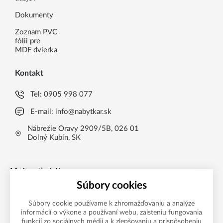
Dokumenty
Zoznam PVC
fólii pre
MDF dvierka
Kontakt
Tel:
0905 998 077
E-mail:
info@nabytkar.sk
Nábrežie Oravy 2909/5B, 026 01
Dolný Kubín, SK
Možnosti platby
Súbory cookies
Súbory cookie používame k zhromažďovaniu a analýze
informácií o výkone a používaní webu, zaisteniu fungovania
funkcií zo sociálnych médií a k zlepšovaniu a prispôsobeniu