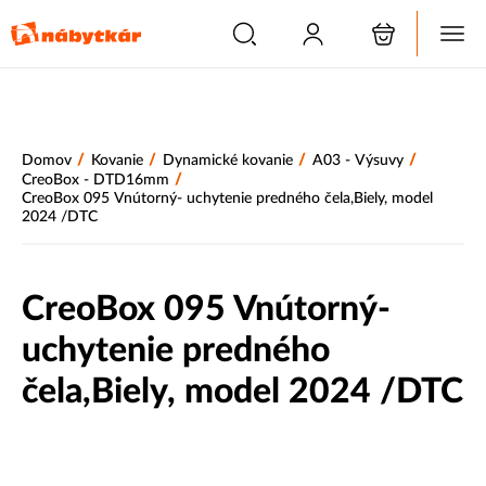
/
/
/
/
Domov
Kovanie
Dynamické kovanie
A03 - Výsuvy
/
CreoBox - DTD16mm
CreoBox 095 Vnútorný- uchytenie predného čela,Biely, model
2024 /DTC
CreoBox 095 Vnútorný-
uchytenie predného
čela,Biely, model 2024 /DTC
Akcia