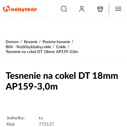
/
/
/
Domov
Kovanie
Pasívne kovanie
/
/
B04 - Nožičky,klzáky,cokle
Cokle
Tesnenie na cokel DT 18mm AP159-3,0m
Tesnenie na cokel DT 18mm
AP159-3,0m
Akcia
Jednotka:
ks
Kód:
772137