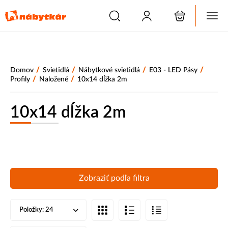
/
/
/
/
Domov
Svietidlá
Nábytkové svietidlá
E03 - LED Pásy
/
/
Profily
Naložené
10x14 dĺžka 2m
10x14 dĺžka 2m
Zobraziť podľa filtra
Položky:
24