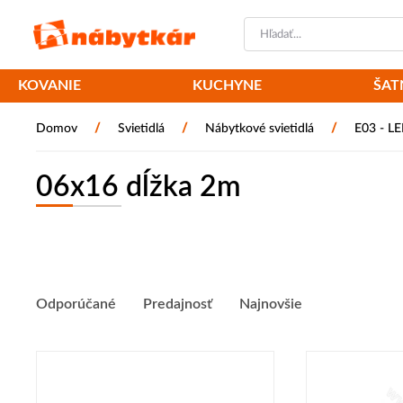
KOVANIE
KUCHYNE
ŠAT
/
/
/
Domov
Svietidlá
Nábytkové svietidlá
E03 - L
06x16 dĺžka 2m
Odporúčané
Predajnosť
Najnovšie