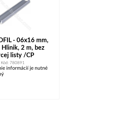
FIL - 06x16 mm,
- Hlinik, 2 m, bez
cej listy /CP
Kód: 780891
ie informácií je nutné
ný