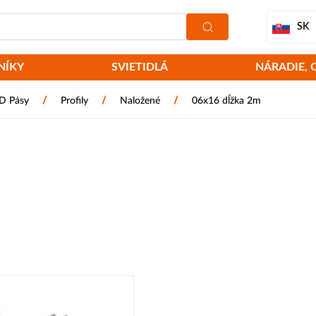
SK
NÍKY
SVIETIDLÁ
NÁRADIE, 
/
/
/
ED Pásy
Profily
Naložené
06x16 dĺžka 2m