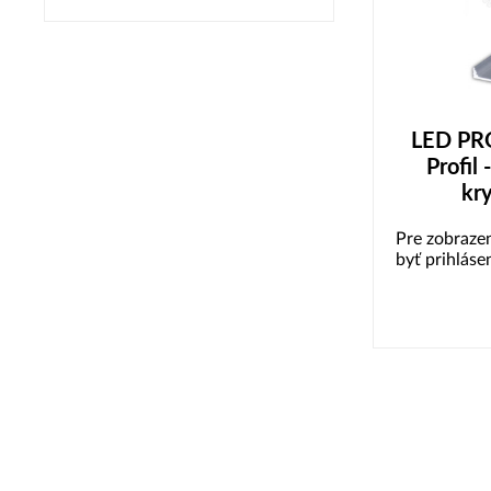
LED PRO
Profil 
kry
Pre zobrazen
byť prihláse