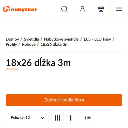
/
/
/
/
Domov
Svietidlá
Nábytkové svietidlá
E03 - LED Pásy
/
/
Profily
Rohové
18x26 dĺžka 3m
18x26 dĺžka 3m
Zobraziť podľa filtra
Položky:
12