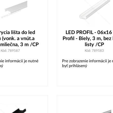
ycia lišta do led
LED PROFIL - 06x16
u (vonk. a vnút.a
Profil - Biely, 3 m, bez
 mliečna, 3 m /CP
listy /CP
Kód: 789587
Kód: 789583
ie informácií je nutné
Pre zobrazenie informácií je
ný
byť prihlásený