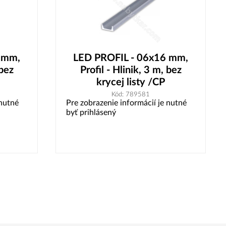
 mm,
LED PROFIL - 06x16 mm,
(bez
Profil - Hlinik, 3 m, bez
krycej listy /CP
Kód: 789581
 nutné
Pre zobrazenie informácií je nutné
byť prihlásený