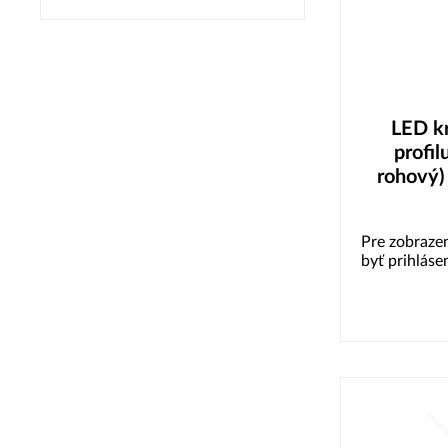
LED kr
profil
rohový)
Pre zobrazen
byť prihláse