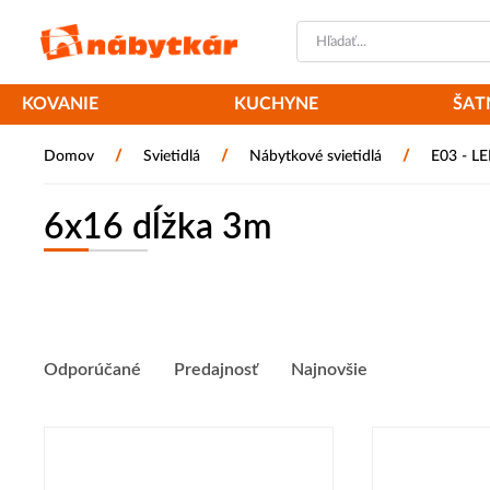
KOVANIE
KUCHYNE
ŠAT
/
/
/
Domov
Svietidlá
Nábytkové svietidlá
E03 - L
6x16 dĺžka 3m
Odporúčané
Predajnosť
Najnovšie