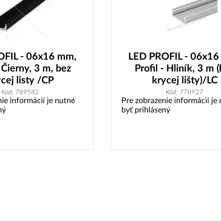
FIL - 06x16 mm,
LED PROFIL - 06x16
- Čierny, 3 m, bez
Profil - Hliník, 3 m 
cej listy /CP
krycej lišty)/LC
Kód: 789582
Kód: 778927
ie informácií je nutné
Pre zobrazenie informácií je
ný
byť prihlásený