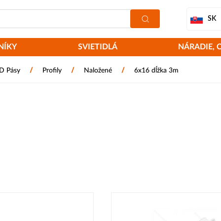
SK
NÍKY
SVIETIDLÁ
NÁRADIE, 
/
/
/
ED Pásy
Profily
Naložené
6x16 dĺžka 3m