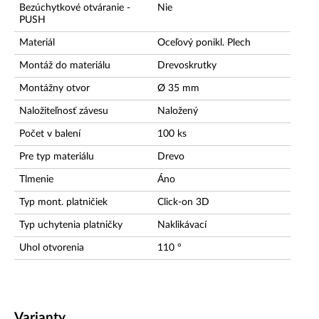
Bezúchytkové otváranie -
Nie
PUSH
Materiál
Oceľový ponikl. Plech
Montáž do materiálu
Drevoskrutky
Montážny otvor
Ø 35
mm
Naložiteľnosť závesu
Naložený
Počet v balení
100
ks
Pre typ materiálu
Drevo
Tlmenie
Áno
Typ mont. platničiek
Click-on 3D
Typ uchytenia platničky
Naklikávací
Uhol otvorenia
110
°
Varianty