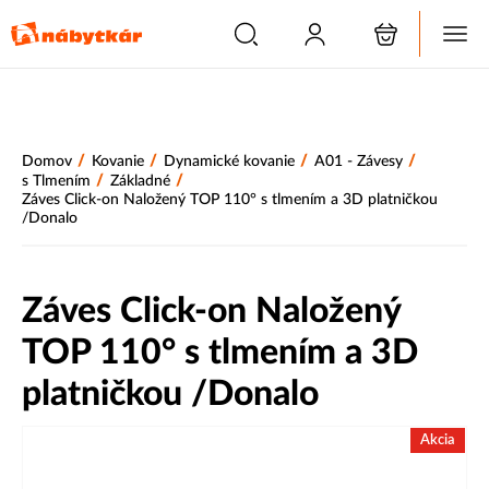
/
/
/
/
Domov
Kovanie
Dynamické kovanie
A01 - Závesy
/
/
s Tlmením
Základné
Záves Click-on Naložený TOP 110° s tlmením a 3D platničkou
/Donalo
Záves Click-on Naložený
TOP 110° s tlmením a 3D
platničkou /Donalo
Akcia